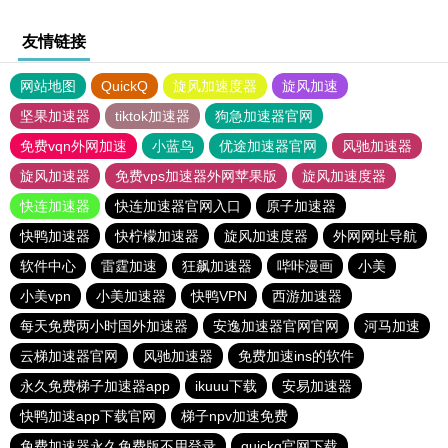
友情链接
网站地图
QuickQ
旋风加速度器
旋风加速
坚果加速器
tiktok加速器
狗急加速器官网
免费vqn外网加速
小蓝鸟
优途加速器官网
风驰加速器
旋风加速器
免费vps加速器外网苹果版
旋风加速度器
快连加速器
快连加速器官网入口
原子加速器
快鸭加速器
快柠檬加速器
旋风加速度器
外网网址导航
软件中心
雷霆加速
狂飙加速器
哔咔漫画
小美
小美vpn
小美加速器
快鸭VPN
西游加速器
每天免费两小时国外加速器
安逸加速器官网官网
河马加速
云梯加速器官网
风驰加速器
免费加速ins的软件
永久免费梯子加速器app
ikuuu下载
安易加速器
快鸭加速app下载官网
梯子npv加速免费
免费加速器永久免费版不用登录
quickq官网下载