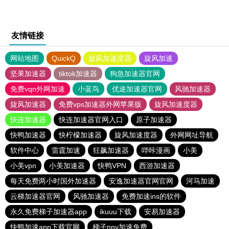
友情链接
网站地图
QuickQ
旋风加速度器
旋风加速
坚果加速器
tiktok加速器
狗急加速器官网
免费vqn外网加速
小蓝鸟
优途加速器官网
风驰加速器
旋风加速器
免费vps加速器外网苹果版
旋风加速度器
快连加速器
快连加速器官网入口
原子加速器
快鸭加速器
快柠檬加速器
旋风加速度器
外网网址导航
软件中心
雷霆加速
狂飙加速器
哔咔漫画
小美
小美vpn
小美加速器
快鸭VPN
西游加速器
每天免费两小时国外加速器
安逸加速器官网官网
河马加速
云梯加速器官网
风驰加速器
免费加速ins的软件
永久免费梯子加速器app
ikuuu下载
安易加速器
快鸭加速app下载官网
梯子npv加速免费