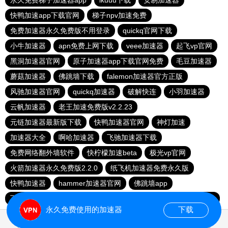
永久免费梯子加速器app
ikuuu下载
安易加速器
快鸭加速app下载官网
梯子npv加速免费
免费加速器永久免费版不用登录
quickq官网下载
小牛加速器
apn免费上网下载
veee加速器
起飞vp官网
黑洞加速器官网
原子加速器app下载官网免费
毛豆加速器
蘑菇加速器
佛跳墙下载
falemon加速器官方正版
风驰加速器官网
quickq加速器
破解快连
小羽加速器
云帆加速器
老王加速免费版v2.2.23
元链加速器最新版下载
快鸭加速器官网
神灯加速
加速器大全
啊哈加速器
飞驰加速器下载
免费网络翻外墙软件
快柠檬加速beta
极光vp官网
火箭加速器永久免费版2.2.0
纸飞机加速器免费永久版
快鸭加速器
hammer加速器官网
佛跳墙app
飞讯加速器官网
twitter加速器
蓝鲸加速器
旋风加速npv
永久免费使用的加速器
下载
0.020409s