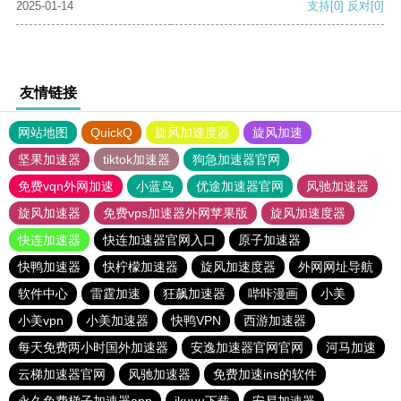
2025-01-14
支持
[0]
反对
[0]
友情链接
网站地图
QuickQ
旋风加速度器
旋风加速
坚果加速器
tiktok加速器
狗急加速器官网
免费vqn外网加速
小蓝鸟
优途加速器官网
风驰加速器
旋风加速器
免费vps加速器外网苹果版
旋风加速度器
快连加速器
快连加速器官网入口
原子加速器
快鸭加速器
快柠檬加速器
旋风加速度器
外网网址导航
软件中心
雷霆加速
狂飙加速器
哔咔漫画
小美
小美vpn
小美加速器
快鸭VPN
西游加速器
每天免费两小时国外加速器
安逸加速器官网官网
河马加速
云梯加速器官网
风驰加速器
免费加速ins的软件