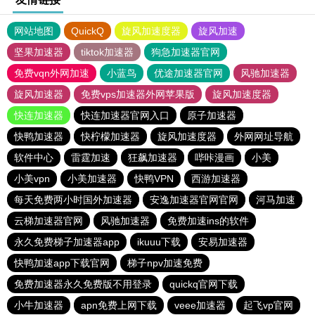
网站地图
QuickQ
旋风加速度器
旋风加速
坚果加速器
tiktok加速器
狗急加速器官网
免费vqn外网加速
小蓝鸟
优途加速器官网
风驰加速器
旋风加速器
免费vps加速器外网苹果版
旋风加速度器
快连加速器
快连加速器官网入口
原子加速器
快鸭加速器
快柠檬加速器
旋风加速度器
外网网址导航
软件中心
雷霆加速
狂飙加速器
哔咔漫画
小美
小美vpn
小美加速器
快鸭VPN
西游加速器
每天免费两小时国外加速器
安逸加速器官网官网
河马加速
云梯加速器官网
风驰加速器
免费加速ins的软件
永久免费梯子加速器app
ikuuu下载
安易加速器
快鸭加速app下载官网
梯子npv加速免费
免费加速器永久免费版不用登录
quickq官网下载
小牛加速器
apn免费上网下载
veee加速器
起飞vp官网