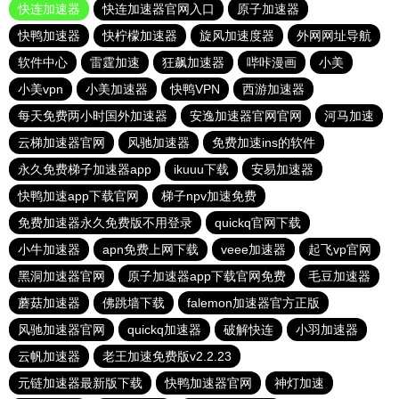
快连加速器
快连加速器官网入口
原子加速器
快鸭加速器
快柠檬加速器
旋风加速度器
外网网址导航
软件中心
雷霆加速
狂飙加速器
哔咔漫画
小美
小美vpn
小美加速器
快鸭VPN
西游加速器
每天免费两小时国外加速器
安逸加速器官网官网
河马加速
云梯加速器官网
风驰加速器
免费加速ins的软件
永久免费梯子加速器app
ikuuu下载
安易加速器
快鸭加速app下载官网
梯子npv加速免费
免费加速器永久免费版不用登录
quickq官网下载
小牛加速器
apn免费上网下载
veee加速器
起飞vp官网
黑洞加速器官网
原子加速器app下载官网免费
毛豆加速器
蘑菇加速器
佛跳墙下载
falemon加速器官方正版
风驰加速器官网
quickq加速器
破解快连
小羽加速器
云帆加速器
老王加速免费版v2.2.23
元链加速器最新版下载
快鸭加速器官网
神灯加速