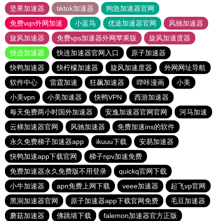
坚果加速器
tiktok加速器
狗急加速器官网
免费vqn外网加速
小蓝鸟
优途加速器官网
风驰加速器
旋风加速器
免费vps加速器外网苹果版
旋风加速度器
快连加速器
快连加速器官网入口
原子加速器
快鸭加速器
快柠檬加速器
旋风加速度器
外网网址导航
软件中心
雷霆加速
狂飙加速器
哔咔漫画
小美
小美vpn
小美加速器
快鸭VPN
西游加速器
每天免费两小时国外加速器
安逸加速器官网官网
河马加速
云梯加速器官网
风驰加速器
免费加速ins的软件
永久免费梯子加速器app
ikuuu下载
安易加速器
快鸭加速app下载官网
梯子npv加速免费
免费加速器永久免费版不用登录
quickq官网下载
小牛加速器
apn免费上网下载
veee加速器
起飞vp官网
黑洞加速器官网
原子加速器app下载官网免费
毛豆加速器
蘑菇加速器
佛跳墙下载
falemon加速器官方正版