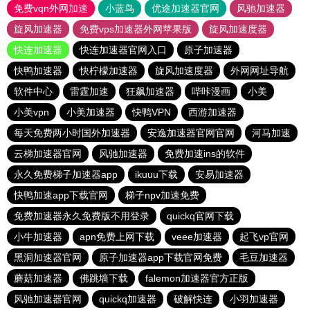
免费vqn外网加速
小蓝鸟
优途加速器官网
风驰加速器
旋风加速器
免费vps加速器外网苹果版
旋风加速度器
快连加速器
快连加速器官网入口
原子加速器
快鸭加速器
快柠檬加速器
旋风加速度器
外网网址导航
软件中心
雷霆加速
狂飙加速器
哔咔漫画
小美
小美vpn
小美加速器
快鸭VPN
西游加速器
每天免费两小时国外加速器
安逸加速器官网官网
河马加速
云梯加速器官网
风驰加速器
免费加速ins的软件
永久免费梯子加速器app
ikuuu下载
安易加速器
快鸭加速app下载官网
梯子npv加速免费
免费加速器永久免费版不用登录
quickq官网下载
小牛加速器
apn免费上网下载
veee加速器
起飞vp官网
黑洞加速器官网
原子加速器app下载官网免费
毛豆加速器
蘑菇加速器
佛跳墙下载
falemon加速器官方正版
风驰加速器官网
quickq加速器
破解快连
小羽加速器